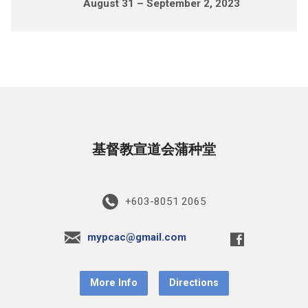
August 31 – September 2, 2023
基督教宣道会蒲种堂
+603-8051 2065
mypcac@gmail.com
More Info
Directions