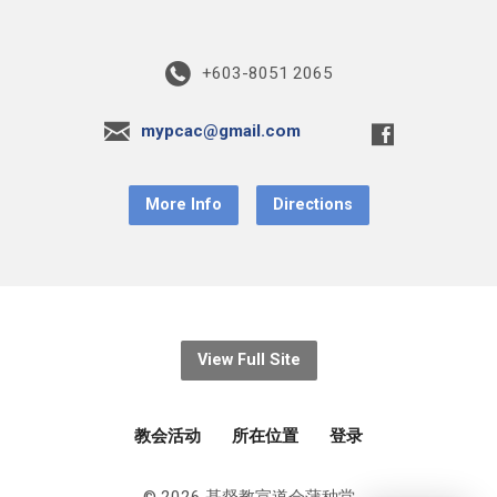
+603-8051 2065
mypcac@gmail.com
More Info
Directions
View Full Site
教会活动
所在位置
登录