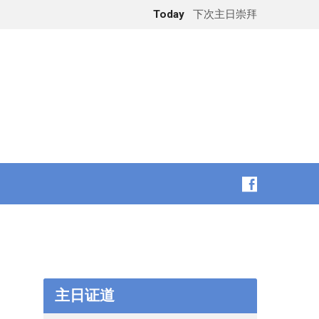
Today
下次主日崇拜
主日证道