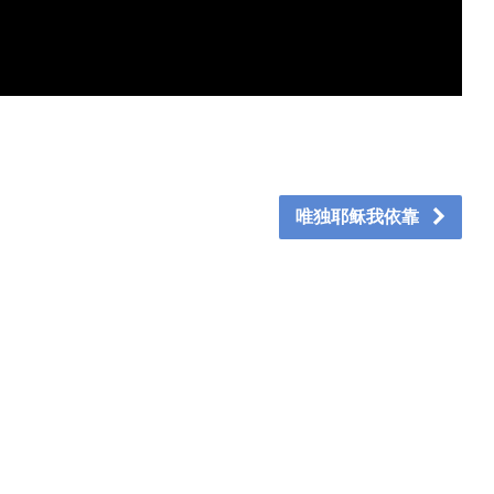
唯独耶稣我依靠