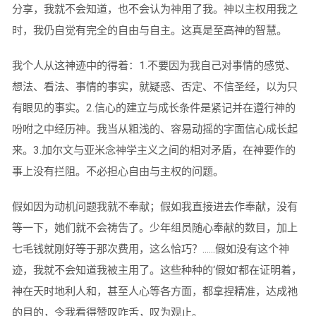
分享，我就不会知道，也不会认为神用了我。神以主权用我之
时，我仍自觉有完全的自由与自主。这真是至高神的智慧。
我个人从这神迹中的得着：
1.
不要因为我自己对事情的感觉、
想法、看法、事情的事实，就疑惑、否定、不信圣经，以为只
有眼见的事实。
2.
信心的建立与成长条件是紧记并在遵行神的
吩咐之中经历神。我当从粗浅的、容易动摇的字面信心成长起
来。
3.
加尔文与亚米念神学主义之间的相对矛盾，在神要作的
事上没有拦阻。不必担心自由与主权的问题。
假如因为动机问题我就不奉献；假如我直接进去作奉献，没有
等一下，她们就不会祷告了。少年组员随心奉献的数目，加上
七毛钱就刚好等于那次费用，这么恰巧？……假如没有这个神
迹，我就不会知道我被主用了。这些种种的‘假如’都在证明着，
神在天时地利人和，甚至人心等各方面，都拿捏精准，达成祂
的目的，令我看得赞叹咋舌，叹为观止。