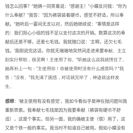
钱怎么回事？”她俩一同笑着说：“感谢主！”小蝶反问我：“你为
什么奉献？”我答：“因为裤袋装着硬币，感觉不舒适，所以奉
献。”她听后一霎间无言以对，然后她继续说：“事情是这样
的：我们担心小组的钱不足以支付这次的开销。数算这次的奉
献后还是不够，还差七毛钱。我就随口说：‘主啊，还欠七毛
钱。’我刚说完这话，你就无端端地突然间走进来要
奉献。主立
刻实行帮助，很灵啊！主使用了你。”听她这么说我就愣住了。
她再补上一句：“主使用你！你被使用时没有什么感觉吗？”我
答：“没有。”我充满了困惑，对话就完毕了，神迹就这样发
生。
感想
：‘被主使用有没有感觉’，我如今看似乎是神在抛问题叫我
重新思索。我奉献七毛钱是因为我要奉献（裤袋有硬币不舒
适），这是个事实。但另一面，我的确被主使（借）用了，这
又是个铁一般的事实。我当时不知道自己被用。假如小蝶没有