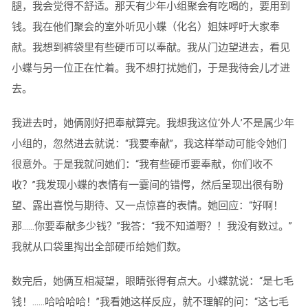
腿，我会觉得不舒适。那天有少年小组聚会有吃喝的，要用到
钱。我在他们聚会的室外听见小蝶（化名）姐妹呼吁大家奉
献。我想到裤袋里有些硬币可以奉献。我从门边望进去，看见
小蝶与另一位正在忙着。我不想打扰她们，于是我待会儿才进
去。
我进去时，她俩刚好把奉献算完。我想我这位‘外人’不是属少年
小组的，忽然进去就说：“我要奉献”，我这样举动可能令她们
很意外。于是我就问她们：“我有些硬币要奉献，你们收不
收？”我发现小蝶的表情有一霎间的错愕，然后呈现出很有盼
望、露出喜悦与期待、又一点惊喜的表情。她回应：“好啊！
那……你要奉献多少钱？”我答：“我不知道嘢？！我没有数过。”
我就从口袋里掏出全部硬币给她们数。
数完后，她俩互相凝望，眼睛张得有点大。小蝶就说：“是七毛
钱！……哈哈哈哈！”我看她这样反应，就不理解的问：“这七毛