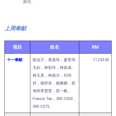
即可。
上周奉献
项目
姓名
RM
十一奉献
陈远方，黄嘉玲，廖景伟
11,253.00
夫妇，林彩玲，林振成，
林玉真，林振兴，刘伟
祥，骆舒依，杨雅媚，曾
旭明李慧慧，曾一帆，
Francis Tan，300-C020，
300-C075。