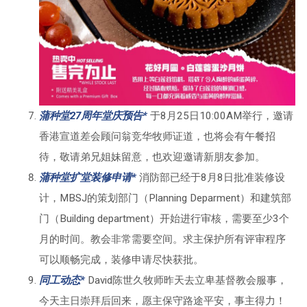
蒲种堂27周年堂庆预告*
于8月25日10:00AM举行，邀请
香港宣道差会顾问翁竞华牧师证道，也将会有午餐招
待，敬请弟兄姐妹留意，也欢迎邀请新朋友参加。
蒲种堂扩堂装修申请*
消防部已经于8月8日批准装修设
计，MBSJ的策划部门（Planning Deparment）和建筑部
门（Building department）开始进行审核，需要至少3个
月的时间。教会非常需要空间。求主保护所有评审程序
可以顺畅完成，装修申请尽快获批。
同工动态*
David陈世久牧师昨天去立卑基督教会服事，
今天主日崇拜后回来，愿主保守路途平安，事主得力！