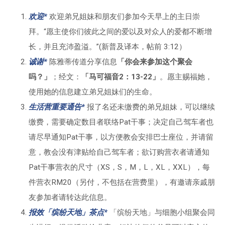
欢迎*
欢迎弟兄姐妹和朋友们参加今天早上的主日崇
拜。“愿主使你们彼此之间的爱以及对众人的爱都不断增
长，并且充沛盈溢。”(新普及译本，帖前 3:12）
诚谢*
陈雅蒂传道分享信息
「你会来参加这个聚会
吗？」
；经文：
「马可福音2：13-22」
。愿主赐福她，
使用她的信息建立弟兄姐妹们的生命。
生活营重要通告*
报了名还未缴费的弟兄姐妹，可以继续
缴费，需要确定数目者联络Pat干事；决定自己驾车者也
请尽早通知Pat干事，以方便教会安排巴士座位，并请留
意，教会没有津贴给自己驾车者；欲订购营衣者请通知
Pat干事营衣的尺寸（XS，S，M，L，XL，XXL），每
件营衣RM20（另付，不包括在营费里），有邀请亲戚朋
友参加者请转达此信息。
报效「缤纷天地」茶点*
「缤纷天地」与细胞小组聚会同