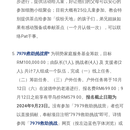
步进行，提供活动给儿童，好让他们的父母可以安心的
参加细胞小组聚会；目前大概有25位儿童参加。教会特
别提供茶点给参加「缤纷天地」的孩子们，弟兄姐妹如
果有感动预备或奉献茶点（一个月认领一次），可以联
络Pat干事。
7979救助挑战营*
为弱势家庭服务基金筹款，目标
RM100,000.00；由队长(1人), 挑战者(4人) 及 支援者(2
人), 共计7人组成一个队伍，完成（一）线上任务、
（二）筹款任务、（三）户外任务。户外任务将于10月
12日（六）在波德申的老港进行。报名费RM699.00；9
月12日之前享有早鸟价RM579.00。
报名截止日期为
2024年9月23日。
没有参加「7979救助挑战营」者也可
以直接捐献，奉献项目注明“7979救助挑战”即可。详情
参阅「
7979救助挑战
」网页（按左边蓝色字体浏览）或