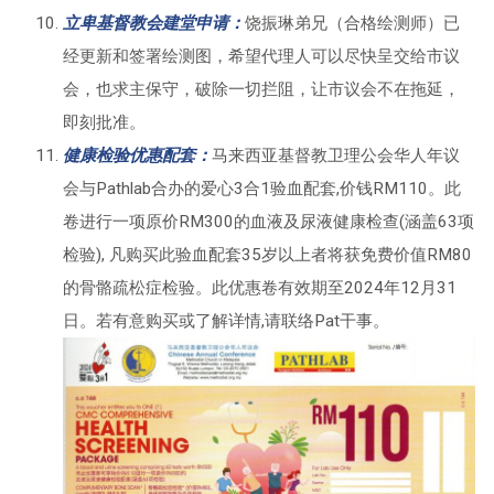
立卑基督教会建堂申
请
：
饶振琳弟兄（合格绘测师）已
经更新和签署绘测图，希望代理人可以尽快呈交给市议
会，也求主保守，破除一切拦阻，让市议会不在拖延，
即刻批准。
健康检验优惠配套：
马来西亚基督教卫理公会华人年议
会与Pathlab合办的爱心3合1验血配套,价钱RM110。此
卷进行一项原价RM300的血液及尿液健康检查(涵盖63项
检验), 凡购买此验血配套35岁以上者将获免费价值RM80
的骨骼疏松症检验。此优惠卷有效期至2024年12月31
日。若有意购买或了解详情,请联络Pat干事。