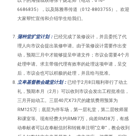
以下的海报或联络张千妮老师（电话：016-
6686835），以及陈雅蒂传道（012-8803755）。欢迎
大家帮忙宣传和介绍学生给我们。
蒲种堂扩堂计划：
已经完成了装修设计，并且委托了代
理人向市议会提出装修申请。由于装修设计需要作出变
动，预期三月中才能够提呈申请文件；市议会需要4个月
处理申请。求主带领代理有效率的处理这项申请，呈交
后，市议会也可以积极的处理，并且给与批准。
立卑基督教会建堂计划：
已经于2月8日顺利举行了动土
礼，预期本月（2月）可以收到市议会发出工程批准信，
三月开始动工。三层40尺X73尺的建筑费用预算为
RM125万；底层为停车场，第一层礼堂，第二层牧师屋
和课室等。现有经费大约RM87万，尙差RM38万，有感
动奉献者可以在奉献信封和转账单注明“立卑”，教会收到