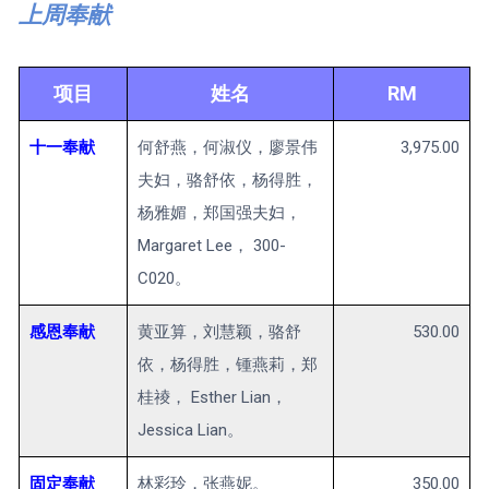
上周奉献
项目
姓名
RM
十一奉献
何舒燕，何淑仪，廖景伟
3,975.00
夫妇，骆舒依，杨得胜，
杨雅媚，郑国强夫妇，
Margaret Lee， 300-
C020。
感恩奉献
黄亚算，刘慧颖，骆舒
530.00
依，杨得胜，锺燕莉，郑
桂祾， Esther Lian，
Jessica Lian。
固定奉献
林彩玲，张燕妮。
350.00