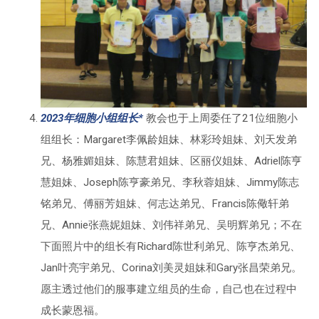
2023年细胞小组组长*
教会也于上周委任了21位细胞小
组组长：Margaret李佩龄姐妹、林彩玲姐妹、刘天发弟
兄、杨雅媚姐妹、陈慧君姐妹、区丽仪姐妹、Adriel陈亨
慧姐妹、Joseph陈亨豪弟兄、李秋蓉姐妹、Jimmy陈志
铭弟兄、傅丽芳姐妹、何志达弟兄、Francis陈儆轩弟
兄、Annie张燕妮姐妹、刘伟祥弟兄、吴明辉弟兄；不在
下面照片中的组长有Richard陈世利弟兄、陈亨杰弟兄、
Jan叶亮宇弟兄、Corina刘美灵姐妹和Gary张昌荣弟兄。
愿主透过他们的服事建立组员的生命，自己也在过程中
成长蒙恩福。