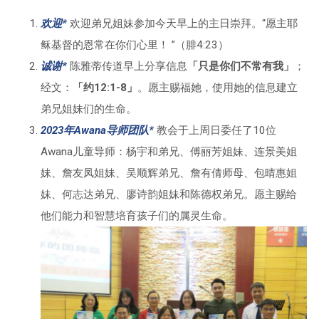
欢迎*
欢迎弟兄姐妹参加今天早上的主日崇拜。“愿主耶
稣基督的恩常在你们心里！ ”（腓4:23）
诚谢*
陈雅蒂传道早上分享信息
「只是你们不常有我」
；
经文：
「约12:1-8」
。愿主赐福她，使用她的信息建立
弟兄姐妹们的生命。
2023年Awana导师团队*
教会于上周日委任了10位
Awana儿童导师：杨宇和弟兄、傅丽芳姐妹、连景美姐
妹、詹友凤姐妹、吴顺辉弟兄、詹有倩师母、包晴惠姐
妹、何志达弟兄、廖诗韵姐妹和陈德权弟兄。愿主赐给
他们能力和智慧培育孩子们的属灵生命。