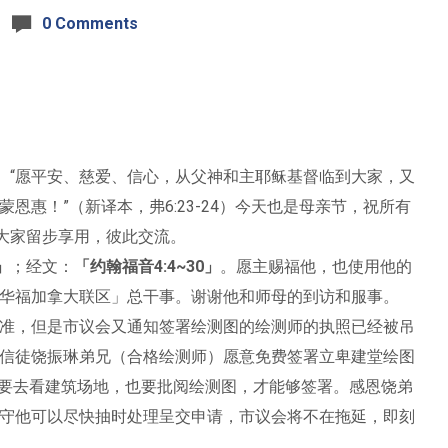
0 Comments
。“愿平安、慈爱、信心，从父神和主耶稣基督临到大家，又
恩惠！”（新译本，弗6:23-24）今天也是母亲节，祝所有
请大家留步享用，彼此交流。
」
；经文：
「约翰福音4:4~30」
。愿主赐福他，也使用他的
华福加拿大联区」总干事。谢谢他和师母的到访和服事。
准，但是市议会又通知签署绘测图的绘测师的执照已经被吊
信徒饶振琳弟兄（合格绘测师）愿意免费签署立卑建堂绘图
他需要去看建筑场地，也要批阅绘测图，才能够签署。感恩饶弟
守他可以尽快抽时处理呈交申请，市议会将不在拖延，即刻