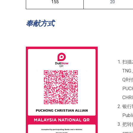
155
20
奉献方式
扫描
TNG
QR
PUC
CHRI
银行转
Publ
把转账