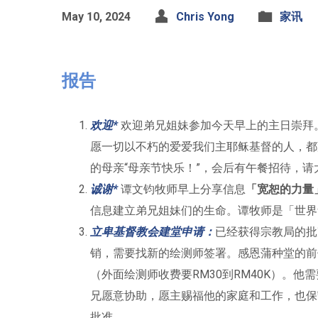
May 10, 2024
Chris Yong
家讯
报告
欢迎*
欢迎弟兄姐妹参加今天早上的主日崇拜
愿一切以不朽的爱爱我们主耶稣基督的人，都蒙
的母亲“母亲节快乐！”，会后有午餐招待，
诚谢*
谭文钧牧师早上分享信息
「宽恕的力量
信息建立弟兄姐妹们的生命。谭牧师是「世界
立卑基督教会建堂申
请
：
已经获得宗教局的批
销，需要找新的绘测师签署。感恩蒲种堂的前
（外面绘测师收费要RM30到RM40K）。
兄愿意协助，愿主赐福他的家庭和工作，也保
批准。