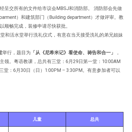
经呈交所有的文件给市议会MBSJ和消防部。 消防部会先做
rment）和建筑部门（Building department）才做评审。教
以顺畅完成，装修申请尽快获批。
主堂和活水堂举行洗礼仪式，有意在当天接受洗礼的弟兄姐妹
堂
举行，题目为
「从《尼希米记》看使命、祷告和合一」
，
领。粤语教课，总共有三堂：6月29日第一堂：10:00AM
M；第三堂：6月30日（日）1:00PM – 3:30PM。有意参加者可以
儿童
总共