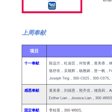
ema
上周奉献
项目
十一奉献
陈远方，杜淑芸，何智勇，黄美香，
骆舒依，吴顺辉，杨雅媚，曾一帆，Francis 
Joseph Ting，300-C025，300-C075
感恩奉献
黄美香，刘禧恩，熊齐优，锺燕莉，Angel
Esther Lian，Jessica Lian，300-W00
固定奉献
李桂英，300-W005。