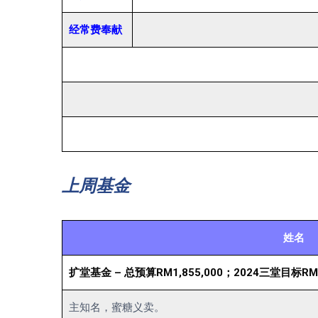
经常费奉献
上周基金
姓名
扩堂基金 – 总预算RM1,855,000；2024三堂目标RM1
主知名，蜜糖义卖。