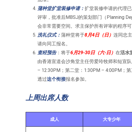
蒲种堂扩堂装修申请：
扩堂装修申请的代理已
评审，批准后MBSJ的策划部门（Planning Depa
会非常需要空间。求主保护所有评审的程序可
洗礼仪式：
蒲种堂将于
8月4日（日）
连同忠
请向同工报名。
查经预告
：将于
6月29-30日（六-日）
在
活水
由香港宣道会沙角堂主任劳爱玲牧师和短宣队主
– 12:30PM；第二堂：1:30PM – 4:00P
透过
这个衔接
报名参加。
上周出席人数
成人
大专少年