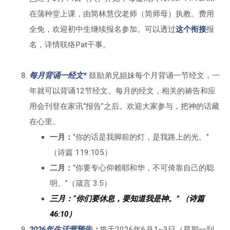
在蒲种堂上课，由简林慧仪老师（简师母）执教。费用
全免，欢迎初中生继续报名参加。可以透过
这个衔接
报
名，详情联络Pat干事。
每月背诵一经文*
鼓励弟兄姐妹每个月背诵一节经文，一
年就可以背诵12节经文。每月的经文，相关的祷告和应
用会刊登在家讯“报告”之后。欢迎大家参与，把神的话藏
在心里。
一月：
“你的话是我脚前的灯，是我路上的光。”
（诗篇 119:105）
二月：
“你要专心仰赖耶和华，不可倚靠自己的聪
明。”（箴言 3:5）
三月：“你们要休息，要知道我是神。” （诗篇
46:10）
2026年生活营预告：
将于2026年6月1~3日（星期一到