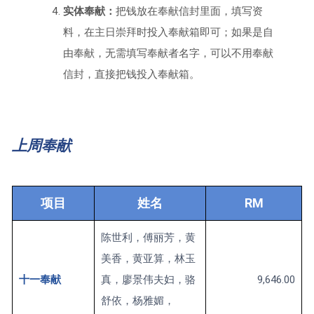
实体奉献：
把钱放在奉献信封里面，填写资
料，在主日崇拜时投入奉献箱即可；如果是自
由奉献，无需填写奉献者名字，可以不用奉献
信封，直接把钱投入奉献箱。
上周奉献
项目
姓名
RM
陈世利，傅丽芳，黄
美香，黄亚算，林玉
十一奉献
真，廖景伟夫妇，骆
9,646.00
舒依，杨雅媚，