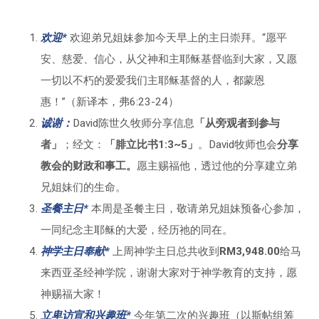
欢迎*
欢迎弟兄姐妹参加今天早上的主日崇拜。“愿平
安、慈爱、信心，从父神和主耶稣基督临到大家，又愿
一切以不朽的爱爱我们主耶稣基督的人，都蒙恩
惠！”（新译本，弗6:23-24）
诚
谢
：
David陈世久牧师分享信息
「
从旁观者到参与
者」
；经文：
「
腓立比书1:3~5」
。David牧师也会
分享
教会的财政和事工。
愿主赐福他，透过他的分享建立弟
兄姐妹们的生命。
圣餐主日*
本周是圣餐主日，敬请弟兄姐妹预备心参加，
一同纪念主耶稣的大爱，经历祂的同在。
神学主日奉献*
上周神学主日总共收到
RM3,948.00
给马
来西亚圣经神学院，谢谢大家对于神学教育的支持，愿
神赐福大家！
立卑访宣和兴趣班*
今年第二次的兴趣班（以斯帖组筹