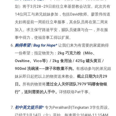
划）将于3月28–29日前往立卑基督教会访宣。此次共有
14位同工与弟兄姐妹参加，包括David牧师。廖景伟传道
夫妇将提前一周前往立卑服事，其余队员将在第二周末
加入。求主保守路途平安，赐队员健康与合一，并在服
事中得力，使福音事工得以扩展。
购得希望 | Bag for Hope*
让我们来为有需要的家庭购得
一份希望；指定物资为：
2kg 巧克力粉（Milo、
Ovaltine、Vico等）/ 2kg 食用油 / 425g 罐头黄豆 /
900ml 洗碗液——牌子和数量不拘。
有感动参与的弟兄姐
妹从即日起把以上的物资送来教会。
截止日期为3月29
日。
所有的物资将
透过全人关怀团队7979“吗哪食物银
行”，送到需要的人手中。
详情联络Pat干事。
初中英文提升班*
专为Peralihan到Tingkatan 3学生而设。
已经于3月14日（六）开始，每逢周六10AM-11:15AM