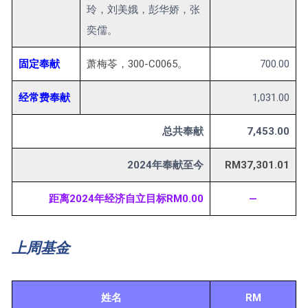
玲，刘美娥，彭华娇，张
奕儒。
固定奉献
萧梅苓，300-C0065。
700.00
经常费奉献
1,031.00
总共奉献
7,453.00
2024年奉献至今
RM37,301.01
距离2024年经济自立目标RM0.00
—
上周基金
姓名
RM