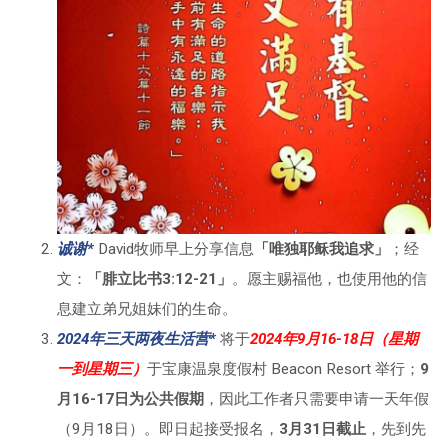
诚谢*
David牧师早上分享信息
「唯独耶稣我追求」
；经
文：
「腓立比书3:12-21」
。愿主赐福他，也使用他的信
息建立弟兄姐妹们的生命。
2024年三天两夜生活营*
将于
2024年9月16-18日（星期
一到星期三）
于宝康温泉度假村 Beacon Resort 举行；
9
月16-17日为公共假期
，因此工作者只需要申请一天年假
（9月18日）。即日起接受报名，
3月31日截止
，先到先