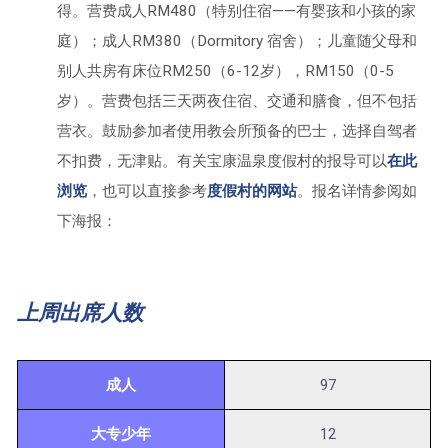
得。营费成人RM480（特别住宿——有婴孩和小孩的家
庭）；成人RM380（Dormitory 宿舍）；儿童随父母和
别人共房有床位RM250（6-12岁），RM150（0-5
岁）。营费包括三天两夜住宿、交通和膳食，但不包括
营衣。鼓励参加者使用教会所预备的巴士，选择自驾者
不扣费，无津贴。有关宝康温泉度假村的报导可以
在此
浏览
，也可以直接参考
度假村的网站
。报名详情参阅如
下海报：
上周出席人数
成人
97
大专少年
12