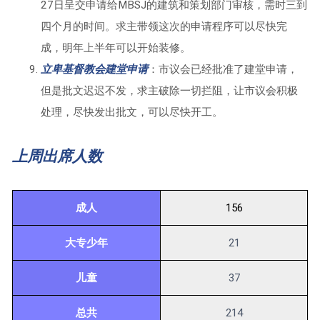
27日呈交申请给MBSJ的建筑和策划部门审核，需时三到
四个月的时间。求主带领这次的申请程序可以尽快完
成，明年上半年可以开始装修。
立卑基督教会建堂申
请
：市议会已经批准了建堂申请，
但是批文迟迟不发，求主破除一切拦阻，让市议会积极
处理，尽快发出批文，可以尽快开工。
上周出席人数
成人
156
大专少年
21
儿童
37
总共
214