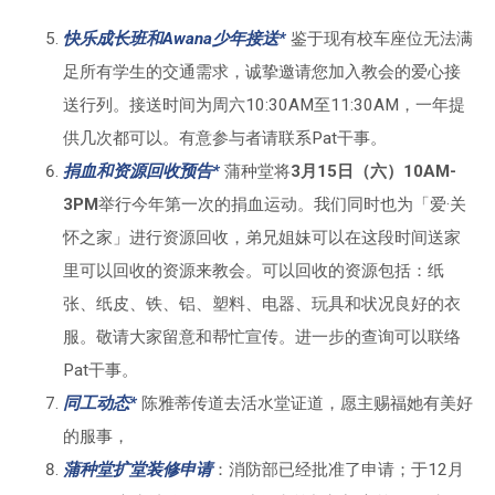
快乐成长班和Awana少年接送*
鉴于现有校车座位无法满
足所有学生的交通需求，诚挚邀请您加入教会的爱心接
送行列。接送时间为周六10:30AM至11:30AM，一年提
供几次都可以。有意参与者请联系Pat干事。
捐血和资源回收预告*
蒲种堂将
3月15日（六）10AM-
3PM
举行今年第一次的捐血运动。我们同时也为「爱·关
怀之家」进行资源回收，弟兄姐妹可以在这段时间送家
里可以回收的资源来教会。可以回收的资源包括：纸
张、纸皮、铁、铝、塑料、电器、玩具和状况良好的衣
服。敬请大家留意和帮忙宣传。进一步的查询可以联络
Pat干事。
同工动态*
陈雅蒂传道去活水堂证道，愿主赐福她有美好
的服事，
蒲种堂扩堂装修申请
：消防部已经批准了申请；于12月