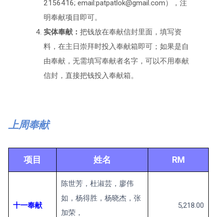
2156416; email:patpatlok@gmail.com），注
明奉献项目即可。
实体奉献：
把钱放在奉献信封里面，填写资
料，在主日崇拜时投入奉献箱即可；如果是自
由奉献，无需填写奉献者名字，可以不用奉献
信封，直接把钱投入奉献箱。
上周奉献
项目
姓名
RM
陈世芳，杜淑芸，廖伟
如，杨得胜，杨晓杰，张
十一奉献
5,218.00
加荣，