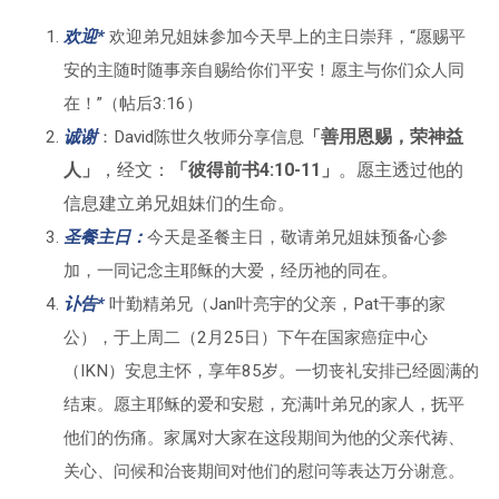
欢迎*
欢迎弟兄姐妹参加今天早上的主日崇拜，“愿赐平
安的主随时随事亲自赐给你们平安！愿主与你们众人同
在！”（帖后3:16）
善用恩赐，荣神益
诚谢
：David陈世久牧师分享信息
「
人」
，经文：
「彼得前书4:10-11」
。愿主透过他的
信息建立弟兄姐妹们的生命。
圣餐主日：
今天是圣餐主日，敬请弟兄姐妹预备心参
加，一同记念主耶稣的大爱，经历祂的同在。
讣告*
叶勤精弟兄（Jan叶亮宇的父亲，Pat干事的家
公），于上周二（2月25日）下午在国家癌症中心
（IKN）安息主怀，享年85岁。一切丧礼安排已经圆满的
结束。愿主耶稣的爱和安慰，充满叶弟兄的家人，抚平
他们的伤痛。家属对大家在这段期间为他的父亲代祷、
关心、问候和治丧期间对他们的慰问等表达万分谢意。