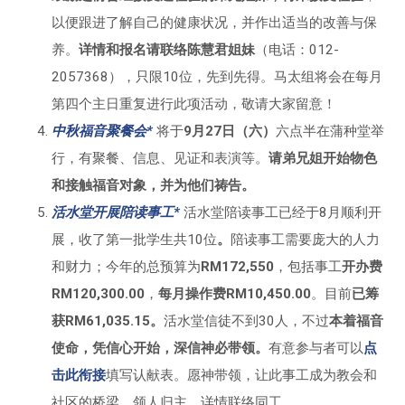
以便跟进了解自己的健康状况，并作出适当的改善与保
养。
详情和报名请联络陈慧君姐妹
（电话：012-
2057368），只限10位，先到先得。马太组将会在每月
第四个主日重复进行此项活动，敬请大家留意！
中秋福音聚餐会
*
将于
9月27日（六）
六点半在蒲种堂举
行，有聚餐、信息、见证和表演等。
请弟兄姐开始物色
和接触福音对象，并为他们祷告。
活水堂开展陪读事工*
活水堂陪读事工已经于8月顺利开
展，收了第一批学生共10位
。
陪读事工需要庞大的人力
和财力；今年的总预算为
RM172,550
，包括事工
开办费
RM120,300.00
，
每月操作费RM10,450.00
。目前
已筹
获RM61,035.15。
活水堂信徒不到30人，不过
本着福音
使命，凭信心开始，深信神必带领。
有意参与者可以
点
击此衔接
填写认献表。愿神带领，让此事工成为教会和
社区的桥梁，领人归主。详情联络同工。