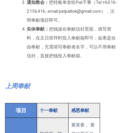
通知教会：
把转账单发给Pat干事（Tel:+6016-
2156416; email:patpatlok@gmail.com），注
明奉献项目即可。
实体奉献：
把钱放在奉献信封里面，填写资
料，在主日崇拜时投入奉献箱即可；如果是自
由奉献，无需填写奉献者名字，可以不用奉献
信封，直接把钱投入奉献箱。
上周奉献
项目
十一奉献
感恩奉献
黄美香， 黄