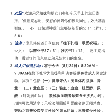
欢迎*
欢迎弟兄姐妹和朋友们参加今天早上的主日崇
拜。“但愿赐忍耐、安慰的神叫你们彼此同心，效法基督
耶稣， 一心一口荣耀神我们主耶稣基督的父！”（罗15：
5-6）
诚谢
：
廖景伟传道分享信息
「
往下扎根，承受祝福」
；
经文：
「
以赛亚书37：31；雅各书1：12」
。愿主赐福
他，透过ta的信息建立弟兄姐妹们的生命。
马太组保健活动：
将于今天（8月24日）8:30AM –
9:30AM
在楼下礼堂为信徒和和访客提供免费成人保健活
动。验项目包括
（一）健康评估：测量体内脂肪、骨
量；（二）量血压；（三）验血：血糖、胆固醇、尿
酸
（针刺滴血法）。
欲检验血糖者须禁食至少八小时
，
期间可饮用清水；只检验胆固醇和尿酸者则无须禁食。
鼓励之前曾经接受过检验的弟兄姐妹，再来接受检验
，