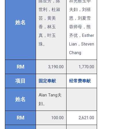
陈世芳，陈
祥光蔡玉华
世利，杜淑
夫妇，刘禧
芸，黄美
恩，刘夏雪
姓名
香，林玉
蓉师母，熊
真，叶玉
齐优，Esther
珠。
Lian，Steven
Chang
RM
3,190.00
1,770.00
项目
固定奉献
经常费奉献
Alan Tang夫
姓名
妇。
RM
100.00
2,621.00