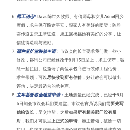
同工动态*
David陈世久牧师、有倩师母和女儿Adriel回乡
度假，求主保守路途平安，跟家人有美好的团契；陈雅
蒂传道去忠主堂证道，愿主赐祝福她有美好的分享，让
信徒得造就与激励。
蒲种堂扩堂装修申请
：市议会的长官要求我们做一些小
修改，咨询公司已经修改于8月15日呈上，求主保守，破
除一起拦阻。也邀请了两位承包商进行装修工程估价，
求主带领，可以
尽快收到所有估价
，好让教会可以做出
评估，决定最适合的承包商。
立卑基督教会建堂申请：
土地测量已经完成，已经于8月
5日知会市议会我们要建堂。市议会官员说我们需
要先写
信给议长
，呈交地契，之后如果
所有相关部门没有反
对
，我们才可以呈上
正式的申请
。愿主带领，破除一切
拦阻，也求主赐教会和咨询公司有智慧处理申请建堂的