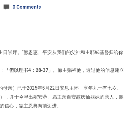
0 Comments
主日崇拜。“愿恩惠、平安从我们的父神和主耶稣基督归给你
：
「但以理书4：28-37」
。愿主赐福他，透过他的信息建立
母亲）已于2025年5月22日安息主怀，享年九十有七岁。
Klau），并于今早出殡安葬。愿主亲自安慰庆仙姐妹的亲人，赐
的信心，靠主恩典向前迈进。