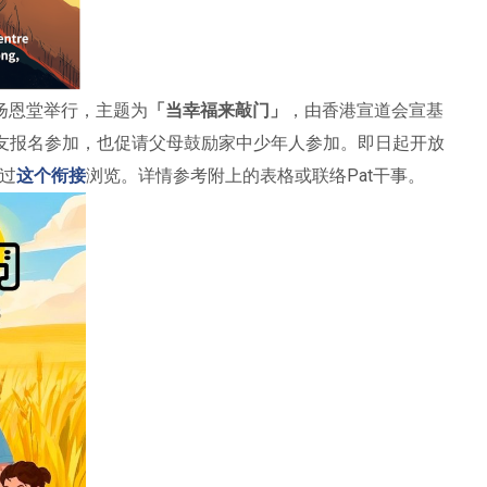
扬恩堂举行，主题为
「当幸福来敲门」
，由香港宣道会宣基
朋友报名参加，也促请父母鼓励家中少年人参加。即日起开放
过
这个衔接
浏览。详情参考附上的表格或联络Pat干事。