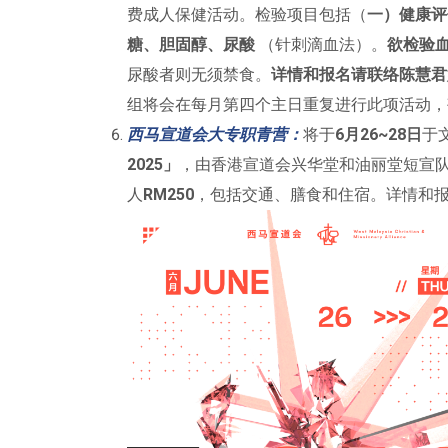
费成人保健活动。检验项目包括（
一）健康评
糖、胆固醇、尿酸
（针刺滴血法）。
欲检验
尿酸者则无须禁食。
详情和报名请联络陈慧君
组将会在每月第四个主日重复进行此项活动，
西马宣道会大专职青营：
将于
6月26~28日
于
2025」
，由香港宣道会兴华堂和油丽堂短宣队
人
RM250
，包括交通、膳食和住宿。详情和报名联络