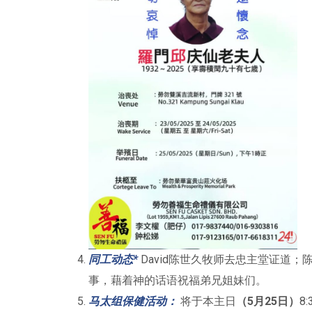
同工动态*
David陈世久牧师去忠主堂证道
事，藉着神的话语祝福弟兄姐妹们。
马太组保健活动：
将于本主日
（5月25日）
8