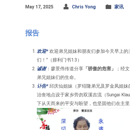
May 17, 2025
Chris Yong
家讯
报告
欢迎*
欢迎弟兄姐妹和朋友们参加今天早上的
们！”（腓利门书1:3）
诚谢
：廖景伟传道分享
「骄傲的危害」
；经文
弟兄姐妹们的生命。
讣告*
邱庆仙姐妹（罗绍隆弟兄及罗金凤姐妹的
治丧地点设于家乡劳勿双溪吉流（Sungai 
下从天而来的平安与盼望，也坚固他们在主里