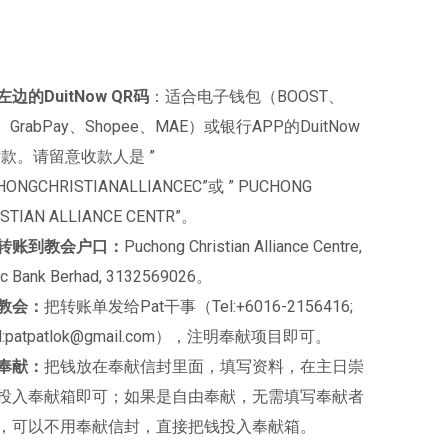
边的DuitNow QR码
：适合电子钱包（BOOST、
、GrabPay、Shopee、MAE）或银行APP的DuitNow
付款。请留意收款人是 ”
HONGCHRISTIANALLIANCEC”或 ” PUCHONG
STIAN ALLIANCE CENTR”。
转账到教会户口：
Puchong Christian Alliance Centre,
ic Bank Berhad, 3132569026。
教会：
把转账单发给Pat干事（Tel:+6016-2156416;
il:patpatlok@gmail.com），注明奉献项目即可。
奉献：
把钱放在奉献信封里面，填写资料，在主日崇
投入奉献箱即可；如果是自由奉献，无需填写奉献者
，可以不用奉献信封，直接把钱投入奉献箱。