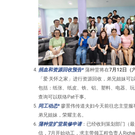
捐血和资源回收预告*
蒲种堂将在
7月12日（
「爱·关怀之家」进行资源回收，弟兄姐妹可
包括：纸张、纸皮、铁、铝、塑料、电器、玩
查询可以联络Pat干事。
同工动态*
廖景伟传道夫妇今天前往忠主堂服
弟兄姐妹，荣耀主名。
蒲种堂扩堂装修申请
：已经收到策划部门（最
信，7月开始动工，求主带领工程负责人Ric