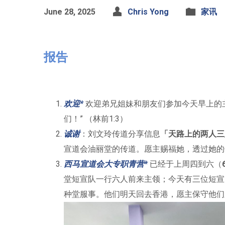
June 28, 2025
Chris Yong
家讯
报告
欢迎*
欢迎弟兄姐妹和朋友们参加今天早上的
们！” （林前1:3）
诚谢
：刘文玲传道分享信息
「天路上的两人三
宣道会油丽堂的传道。愿主赐福她，透过她的
西马宣道会大专职青营*
已经于上周四到六（
堂短宣队一行六人前来主领；今天有三位短宣
种堂服事。他们明天回去香港，愿主保守他们