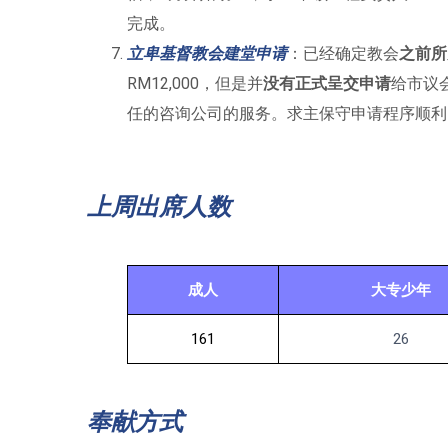
完成。
立卑基督教会建堂申
请
：已经确定教会
之前所
RM12,000，但是并
没有正式呈交申请
给市议
任的咨询公司的服务。求主保守申请程序顺利
上周出席人数
成人
大专少年
161
26
奉献方式