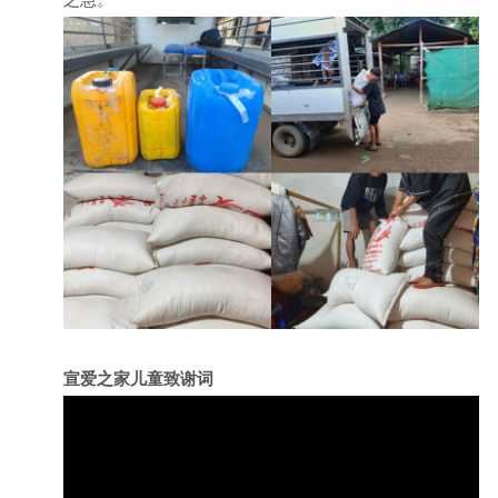
之急。
宣爱之家儿童致谢词