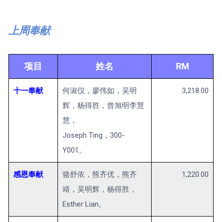
上周奉献
项目
姓名
RM
十一奉献
何淑仪，廖伟如，吴明
3,218.00
辉，杨得胜，曾旭明李慧
慧，
Joseph Ting，300-
Y001。
感恩奉献
骆舒依，熊齐优，熊齐
1,220.00
靖，吴明辉，杨得胜，
Esther Lian。