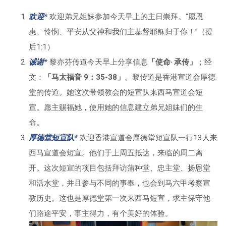
欢迎*
欢迎弟兄姐妹参加今天早上的主日崇拜。“愿恩
惠、怜悯、平安从父神和我们主基督耶稣归于你！”（提
后1:1）
诚谢*
黎亦芬传道今天早上分享信息
「
使命‧ 承传
」
；经
文：
「马太福音 9：35-38」
。黎传道是香港宣道会厚德
堂的传道。她这次带领教会的短宣队来西马宣道会短
宣。愿主赐福她，使用她的信息建立弟兄姐妹们的生
命。
厚德堂短宣队*
欢迎香港宣道会厚德堂短宣队一行13人来
西马宣道会短宣。他们于上周五抵达，来临的周二离
开。这次短宣的项目包括拜访蒲种堂、忠主堂、扬恩堂
和活水堂，并且参与不同的事奉，也会到马六甲考察宣
教历史。这也是厚德堂第一次来西马短宣，求主保守他
们路途平安，事主得力，有个美好的体验。