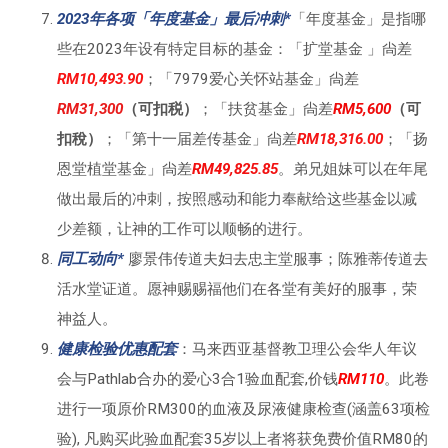
2023年各项「年度基金」最后冲刺*
「年度基金」是指哪
些在2023年设有特定目标的基金：「扩堂基金 」尙差
RM10,493.90
；「7979爱心关怀站基金」尙差
RM31,300
（可扣税）
；「扶贫基金」尙差
RM5,600
（可
扣稅）
；「第十一届差传基金」尙差
RM18,316.00
；「扬
恩堂植堂基金」尙差
RM49,825.85
。弟兄姐妹可以在年尾
做出最后的冲刺，按照感动和能力奉献给这些基金以减
少差额，让神的工作可以顺畅的进行。
同工动向*
廖景伟传道夫妇去忠主堂服事；陈雅蒂传道去
活水堂证道。愿神赐赐福他们在各堂有美好的服事，荣
神益人。
健康检验优惠配套
：马来西亚基督教卫理公会华人年议
会与Pathlab合办的爱心3合1验血配套,价钱
RM110
。此卷
进行一项原价RM300的血液及尿液健康检查(涵盖63项检
验), 凡购买此验血配套35岁以上者将获免费价值RM80的