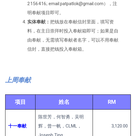
2156416; email:patpatlok@gmail.com），注
明奉献项目即可。
实体奉献：
把钱放在奉献信封里面，填写资
料，在主日崇拜时投入奉献箱即可；如果是自
由奉献，无需填写奉献者名字，可以不用奉献
信封，直接把钱投入奉献箱。
上周奉献
项目
姓名
RM
陈世芳，何智勇，吴明
十一奉献
辉，曾一帆，CLML，
3,120.00
Joseph Ting。