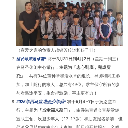
（宣爱之家的负责人越银芳传道和孩子们）
将于
3月31日到4月2日
（星期一到三）
组长导师退修营*
在马圣休闲中心举行，
主题为「忠心到底，完成所
托」
，共有34位蒲种堂和活水堂的组长、导师和同工参
加；加上随行的家人，总共有49位。求主保守所有的参
与者路途平安，生命得激励，事主更有力！
2025年西马宣道会少年营*
将于
6月4~7日
于扬恩堂举
行，主题为
「当幸福来敲门」
，由香港宣道会宣基堂短
宣队主领。欢迎少年人（12-17岁）和朋友报名参加，也
促请父母鼓励家中少年人参加。即日起开放报名，名额