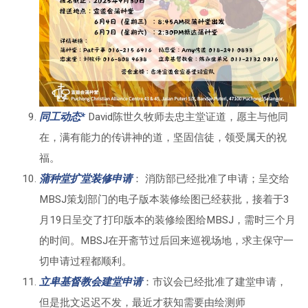
同工动态*
David陈世久牧师去忠主堂证道，愿主与他同
在，满有能力的传讲神的道，坚固信徒，领受属天的祝
福。
蒲种堂扩堂装修申请
： 消防部已经批准了申请；呈交给
MBSJ策划部门的电子版本装修绘图已经获批，接着于3
月19日呈交了打印版本的装修绘图给MBSJ，需时三个月
的时间。MBSJ在开斋节过后回来巡视场地，求主保守一
切申请过程都顺利。
立卑基督教会建堂申
请
：市议会已经批准了建堂申请，
但是批文迟迟不发，最近才获知需要由绘测师