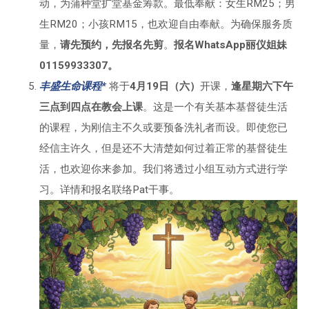
动，为蒲种堂扩堂基金筹款。最低奉献：女生RM25；男
生RM20；小孩RM15，也欢迎自由奉献。为确保服务质
量，
请先预约，先报名先剪
。
报名WhatsApp丽仪姐妹
01159933307。
丰盛生命课程*
将于
4月19日（六）
开课，
逢星期六下午
三点到四点在教会上课
。这是一个有关基本基督徒生活
的课程，为刚信主不久或要预备洗礼者而设。即使您已
经信主许久，但是还不大清楚如何过着正常的基督徒生
活，也欢迎你来参加。我们将透过小组互动方式进行学
习。详情和报名联络Pat干事。