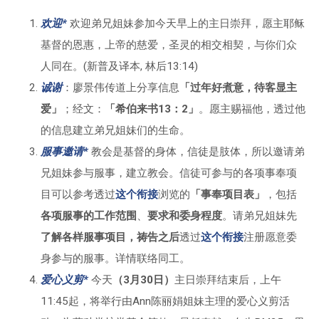
欢迎*
欢迎弟兄姐妹参加今天早上的主日崇拜，愿主耶稣
基督的恩惠，上帝的慈爱，圣灵的相交相契，与你们众
人同在。(新普及译本, 林后13:14)
诚谢
：廖景伟传道上分享信息
「过年好煮意，待客显主
爱」
；经文：
「希伯来书13：2」
。愿主赐福他，透过他
的信息建立弟兄姐妹们的生命。
服事邀请*
教会是基督的身体，信徒是肢体，所以邀请弟
兄姐妹参与服事，建立教会。信徒可参与的各项事奉项
目可以参考透过
这个衔接
浏览的
「事奉项目表」
，包括
各项服事的工作范围
、
要求和委身程度
。请弟兄姐妹先
了解各样服事项目，祷告之后
透过
这个衔接
注册愿意委
身参与的服事。详情联络同工。
爱心义剪*
今天
（3月30日）
主日崇拜结束后，上午
11:45起，将举行由Ann陈丽娟姐妹主理的爱心义剪活