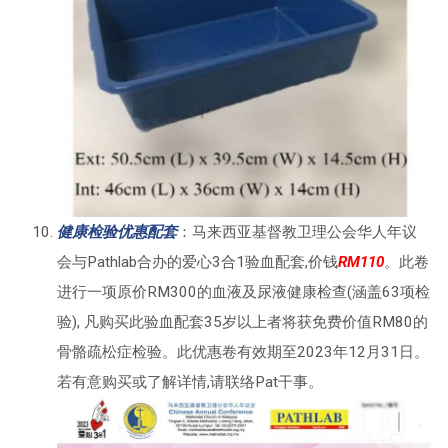
健康检验优惠配套
：马来西亚基督教卫理公会华人年议
会与Pathlab合办的爱心3合1验血配套,价钱
RM110
。此卷
进行一项原价RM300的血液及尿液健康检查(涵盖63项检
验), 凡购买此验血配套35岁以上者将获免费价值RM80的
骨骼疏松症检验。此优惠卷有效期至2023年12月31日。
若有意购买或了解详情,请联络Pat干事。