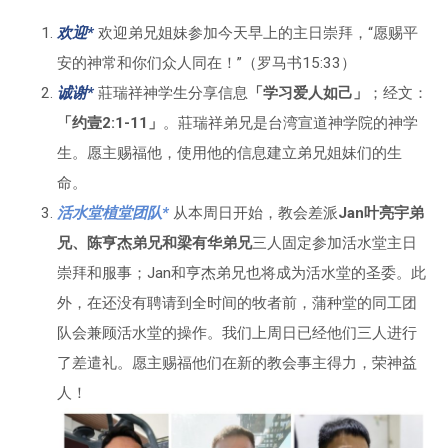
欢迎*
欢迎弟兄姐妹参加今天早上的主日崇拜，“愿赐平
安的神常和你们众人同在！”（罗马书15:33）
诚谢*
莊瑞祥神学生分享信息
「学习爱人如己」
；经文：
「约壹2:1-11」
。莊瑞祥弟兄是台湾宣道神学院的神学
生。愿主赐福他，使用他的信息建立弟兄姐妹们的生
命。
活水堂植堂团队*
从本周日开始，教会差派
Jan叶亮宇弟
兄、陈亨杰弟兄和梁有华弟兄
三人固定参加活水堂主日
崇拜和服事；Jan和亨杰弟兄也将成为活水堂的圣委。此
外，在还没有聘请到全时间的牧者前，蒲种堂的同工团
队会兼顾活水堂的操作。我们上周日已经他们三人进行
了差遣礼。愿主赐福他们在新的教会事主得力，荣神益
人！