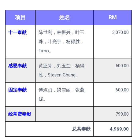
项目
姓名
RM
十一奉献
陈世利，林振兴，叶玉
3,070.00
珠，叶亮宇，杨得胜，
Timo。
感恩奉献
黄亚算，刘玉兰，杨得
500.00
胜，Steven Chang。
固定奉献
傅淑贞，梁雪丽，张燕
600.00
妮。
经常费奉献
799.00
总共奉献
4,969.00