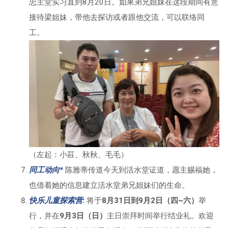
忠主堂实习直到8月20日。如果弟兄姐妹在这段期间有意
接待梁姐妹，带他去探访或者跟他交流，可以联络同
工。
（左起：小莊、秋秋、毛毛）
同工动向*
陈雅蒂传道今天到活水堂证道，愿主赐福她，
也借着她的信息建立活水堂弟兄姐妹们的生命。
快乐儿童探索营:
将于
8月31日到9月2日（四~六）
举
行，并在
9月3日（日）
主日崇拜时间举行结业礼。欢迎