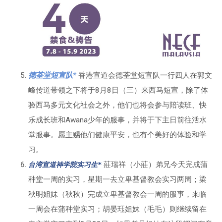
德荃堂短宣队*
香港宣道会德荃堂短宣队一行四人在郭文
峰传道带领之下将于8月8日（三）来西马短宣，除了体
验西马多元文化社会之外，他们也将会参与陪读班、快
乐成长班和Awana少年的服事，并将于下主日前往活水
堂服事。愿主赐他们健康平安，也有个美好的体验和学
习。
莊瑞祥（小莊）弟兄今天完成蒲
台湾宣道神学院实习生*
种堂一周的实习，星期一去立卑基督教会实习两周；梁
秋明姐妹（秋秋）完成立卑基督教会一周的服事，来临
一周会在蒲种堂实习；胡晏珏姐妹（毛毛）则继续留在