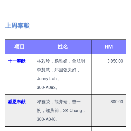
上周奉献
项目
姓名
RM
十一奉献
林彩玲，杨雅媚，曾旭明
3,850.00
李慧慧，郑国强夫妇，
Jenny Loh，
300-A082。
感恩奉献
邓雅荣，熊齐靖，曾一
800.00
帆，锺燕莉，SK Chang，
300-A040。