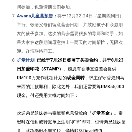
间参加，也邀请朋友们参加。
Awana儿童营预告：
将于12月22-24日（星期四到日）
举行。敬请父母们留意营会日期，并鼓励孩子和亲戚朋
友的孩子参加。这次的营会需要很多的导师和助手，如
果大家在这段期间愿意抽出一两天的时间帮忙，无限欢
迎。详情联络同工。
扩堂计划:
已经于7月29日签署了买卖合约，并于8月23
日加盖印花（STAMP）
。感恩有香港宣道差会提供
RM100万充作此项计划的
现金周转
，求主保守香港到马
来西的汇款顺利；除此之外，我们还需要筹RM855,000
现金。付还费用大概时间如下：
欢迎弟兄姐妹参与奉献和免息贷款给
「扩堂基金」
。奉
献时在信封或转账单上注明“扩堂”即可。也请弟兄姐妹留
意，此项奉献不能扣税。详情联络David传道。