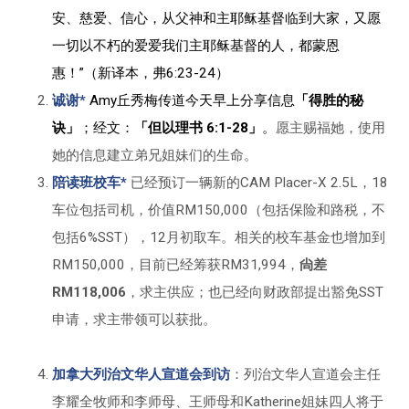
安、慈爱、信心，从父神和主耶稣基督临到大家，又愿
一切以不朽的爱爱我们主耶稣基督的人，都蒙恩
惠！”（新译本，弗6:23-24）
诚谢*
Amy丘秀梅传道今天早上分享信息
「得胜的秘
诀」
；经文：
「但以理书 6:1-28」
。
愿主赐福她，使用
她的信息建立弟兄姐妹们的生命。
陪读班校车*
已经预订一辆新的CAM Placer-X 2.5L，18
车位包括司机，价值RM150,000（包括保险和路税，不
包括6%SST），12月初取车。相关的校车基金也增加到
RM150,000，目前已经筹获RM31,994，
尙差
RM118,006
，求主供应；也已经向财政部提出豁免SST
申请，求主带领可以获批。
加拿大列治文华人宣道会到访
：列治文华人宣道会主任
李耀全牧师和李师母、王师母和Katherine姐妹四人将于