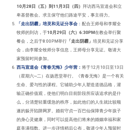
10月28日（五）到11月3日（四）
拜访西马宣道会和立
卑基督教会。求主保守他们路途平安，事主得力。
「走出阴霾」培灵和见证分享会
：
配合王师母和李耀全
牧师的到访，于
10月29日（六）6:30PM
在教会举行聚
餐会，之后于8:00PM举行
「走出阴霾」
培灵和见证分享
会，由李耀全牧师分享信息，王师母分享见证。敬请大
家预留时间参加。
西马宣道会《
青春无悔
》少年营：
将于12月10日至13日
（星期六~二）在扬恩堂举行。《青春无悔》是一个有关
生命、爱与性的课程。它辅助少年人塑造道德品格，灌
输正确价值观，使他们明白目前阶段所应该追求的是什
么，分清楚轻重缓急的秩序，如此他们的人生就比较顺
遂的躲开陷阱网罗。婚前守贞一百巴仙保障青少年孩子
的身心灵健康，同时可以提高他们将来的婚姻幸福和家
庭美满指数。进一步详情稍后公布，敬请少年人预留时