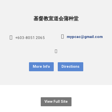
基督教宣道会蒲种堂
mypcac@gmail.com
+603-8051 2065
More Info
Directions
View Full Site