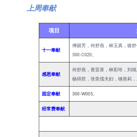
上周奉献
项目
傅丽芳，何舒燕，林玉真，骆舒
十一奉献
300-C020。
何舒燕，黄亚算，林彩玲，刘禧
感恩奉献
杨得胜，张奕儒夫妇，锺燕莉，庄嫦兰，Es
固定奉献
300-W005。
经常费奉献