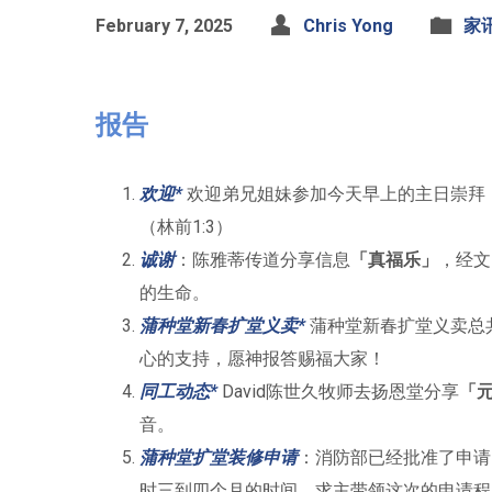
February 7, 2025
Chris Yong
家
报告
欢迎*
欢迎弟兄姐妹参加今天早上的主日崇拜，
（林前1:3）
诚谢
：陈雅蒂传道分享信息
「真福乐」
，经文
的生命。
蒲种堂新春扩堂义卖*
蒲种堂新春扩堂义卖总
心的支持，愿神报答赐福大家！
同工动态*
David陈世久牧师去扬恩堂分享
「
音。
蒲种堂扩堂装修申请
：消防部已经批准了申请
时三到四个月的时间。求主带领这次的申请程