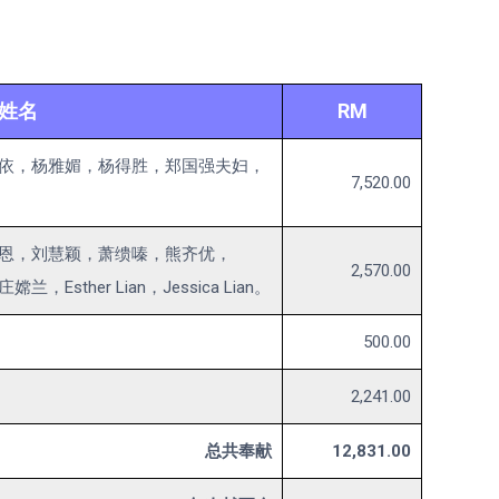
姓名
RM
依，杨雅媚，杨得胜，郑国强夫妇，
7,520.00
恩，刘慧颖，萧缋嗪，熊齐优，
2,570.00
ther Lian，Jessica Lian。
500.00
2,241.00
总共奉献
12,831.00