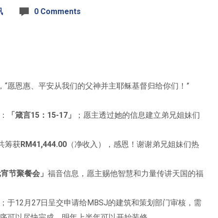
讯
0 Comments
“愿恩惠、平安从我们的父神并主耶稣基督归给你们！”
：
「箴言15：15-17」
；愿主透过她的信息建立弟兄姐妹们
共筹获
RM41,444.00
（净收入），感恩！谢谢弟兄姐妹们热
元宵节聚餐会」
福音信息，愿主赐他智慧和力量传讲天国的福
；于12月27日呈交申请给MBSJ的建筑和策划部门审核，需
序可以尽快完成，明年上半年可以开始装修。