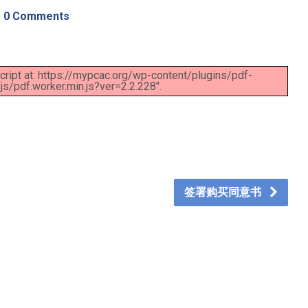
0 Comments
script at: https://mypcac.org/wp-content/plugins/pdf-
/pdf.worker.min.js?ver=2.2.228".
签署购买同意书