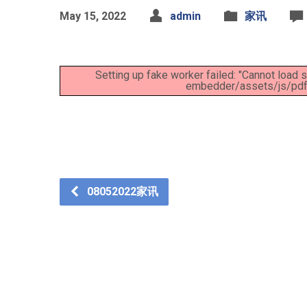
May 15, 2022
admin
家讯
Setting up fake worker failed: "Cannot load 
embedder/assets/js/pdfjs
08052022家讯