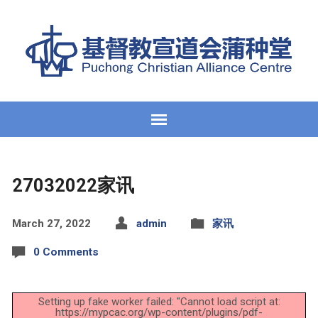
27032022家讯
March 27, 2022
admin
家讯
0 Comments
Setting up fake worker failed: "Cannot load script at:
https://mypcac.org/wp-content/plugins/pdf-