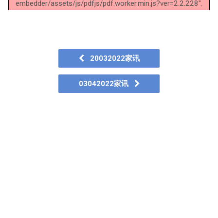
embedder/assets/js/pdfjs/pdf.worker.min.js?ver=2.2.228".
20032022家讯
03042022家讯