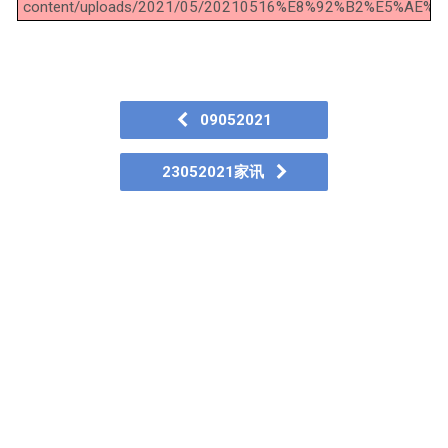
content/uploads/2021/05/20210516%E8%92%B2%E5%AE%A
09052021
23052021家讯